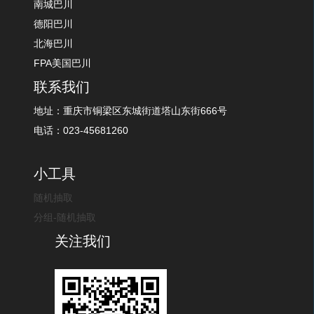
南城巴川
德阳巴川
北海巴川
FPA美国巴川
联系我们
地址：重庆市铜梁区东城街道塔山东街666号
电话：023-45681260
小工具
随机抽取
分组-随机抽取
关注我们