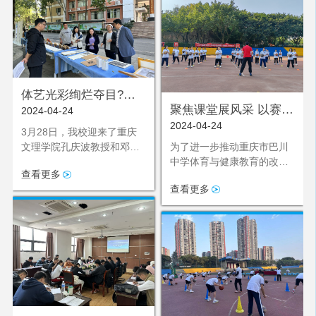
美育实践活动。走进铜梁区
的落幕，圆满地画上了句
万蚨祥美术馆，参加一场特
号。
别的观展活动——“重庆遗痕
·乡愁记忆”秦廷光白描山水
作品展。
体艺光彩绚烂夺目?特
聚焦课堂展风采 以赛促
2024-04-24
色教育砥砺前行
2024-04-24
研共成长
3月28日，我校迎来了重庆
文理学院孔庆波教授和邓兴
为了进一步推动重庆市巴川
兴副教授对我校申报铜梁区
中学体育与健康教育的改革
查看更多
版画、体育舞蹈、合唱特色
与发展，提高体育教师的教
查看更多
学校创建情况进行考评
学水平，增强学生的身体素
质，我校于3月28日举办了
一场体育与健康优质课竞赛
活动。本次赛课以球类-篮球
项目进行同课异构，活动的
参赛教师在体育新课标的大
背景下，围绕体育学科核心
素养，对课堂进行了精心的
设计与准备，贯穿实施“教