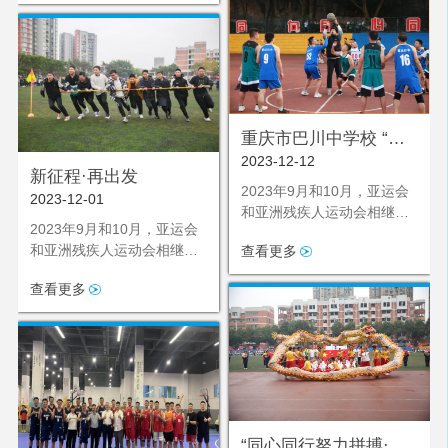
幕。
重庆市巴川中学校 “健
2023-12-12
康校园杯教职工篮球联
新征程·再出发
赛”全景报道
2023年9月和10月，亚运会
2023-12-01
和亚洲残疾人运动会相继在
2023年9月和10月，亚运会
杭州召开。这是亚洲人的体
和亚洲残疾人运动会相继在
查看更多
育盛世，也是中国展现体育
杭州召开。这是亚洲人的体
强国的窗口。作为中国人，
查看更多
育盛世，也是中国展现体育
我们为祖国在各方面日新月
强国的窗口。
异的发展而自豪。我校历来
也十分重视教师体育锻炼。
“同心同行努力拼搏·为