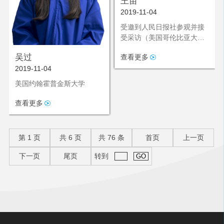
王苗
2019-11-04
受邀到人民日报社参观并接
受采访（美国哥伦比亚大学
就读）
吴过
查看更多
2019-11-04
美国约翰霍普金斯大学
查看更多
第
1
页
共
6
页
共
76
条
首页
上一页
下一页
尾页
转到