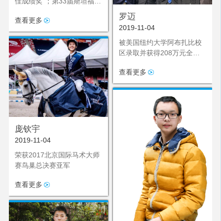
佳成绩奖”；第33届斯坦福大
学演讲与辩论邀请赛国际组
罗迈
查看更多
亚军
2019-11-04
被美国纽约大学阿布扎比校
区录取并获得208万元全额
奖学金
查看更多
庞钦宇
2019-11-04
荣获2017北京国际马术大师
赛鸟巢总决赛亚军
查看更多