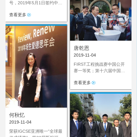
号，2019年5月1日签约中国
高尔夫协会“奥运启梦队”，
查看更多
成为2020年东京奥运会后备
力量
唐乾恩
2019-11-04
FIRST工程挑战赛中国公开
赛一等奖；第十六届中国青
少年机器人竞赛重庆选拔赛
查看更多
FLL一等奖；重庆市人民政
府颁发的“第十一届重庆市青
少年科技创新市长奖”
何秋忆
2019-11-04
荣获IGCSE亚洲唯一“全球最