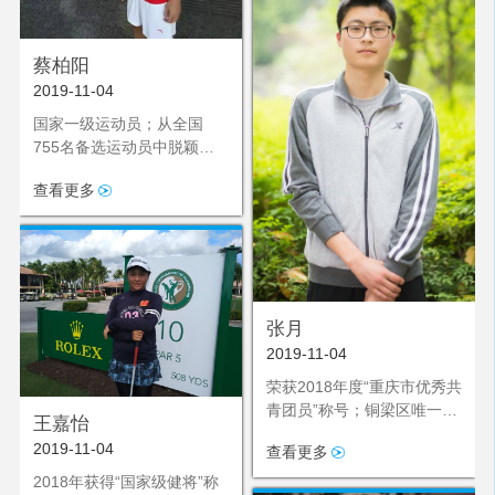
蔡柏阳
2019-11-04
国家一级运动员；从全国
755名备选运动员中脱颖而
出加入单板滑雪国家集训
查看更多
队；6月起赴欧洲参加为期三
个月的集训
张月
2019-11-04
荣获2018年度“重庆市优秀共
青团员”称号；铜梁区唯一评
王嘉怡
选上的优秀共青团员
2019-11-04
查看更多
2018年获得“国家级健将”称