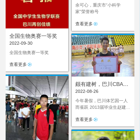
的枷锁，蓬勃而出，肆意绽
余可心，重庆市“小科学
放，让他清晰地瞥见了自己
家”荣誉称号
未来的模样。
查看更多
全国生物奥赛一等奖
2022-09-30
全国生物奥赛一等奖
查看更多
颇有建树，巴川CBA第
2022-08-26
一人
今年暑假，巴川体艺因一人
而雀跃 2013届毕业生赵建树
在第一轮15顺位宁波富邦选
查看更多
秀成功 实现了巴川登陆中国
顶级联赛CBA赛场第一人！