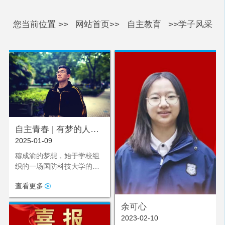
您当前位置 >>
网站首页>>
自主教育
>>学子风采
自主青春 | 有梦的人总
2025-01-09
是努力翻山越岭
穆成渝的梦想，始于学校组
织的一场国防科技大学的讲
座。当演讲台后方的大屏幕
查看更多
赫然显现“铸剑国防”四个大
字，一束名为梦想的光，瞬
余可心
间穿透穆成渝的心房。那一
2023-02-10
刻，梦想的种子挣脱了束缚