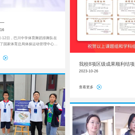
一
-16
0日-12日，巴川中学体育舞蹈排舞队在
了国家体育总局体操运动管理中心组
23年“舞动中国-排舞联赛”总决赛暨全
军赛。
我校8项区级成果顺利结项
2023-10-26
查看更多