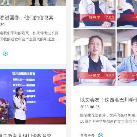
赛进国赛，他们的信息素养
-30
道我们平时的卷尺，如果伸出过长距
回收的过程中会产生巨大的加速度，
造成伤害的风险。在生活中，巴川中
宇同学就遇到了这样的问题，他向科
的张飞曜老师提出了自己的想法，通
的设计和改进，最终完成了卷尺自动
器的小发明，获得了全国学生信息素
践活动市级竞赛一等奖。
以文会友！这四名巴川学
新作文大赛全国总决赛啦
2023-06-26
妙笔生花绘春芽，文采飞扬抒胸臆
16届全国中学生创新作文大赛综合
落下帷幕，巴川中学共有13位同学
中，刘珂含同学获得特等奖，黄科
”自主教育亮相川渝教育交流
查看更多