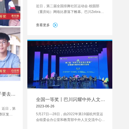
近日，第二届全国排舞社区运动会·校园部
（重庆站）网络比赛落下帷幕。巴川Zebra啦
啦操队以及巴川Zebra排舞队在仅有的10天准
备时间里，挑选队员、编排舞蹈、集中训练，
查看更多
报送了《我和我的国》《健康动起来》两个节
目，最终斩获初中组集体自选项目和初中组校
园排舞课间操项目特等奖。
子要去创
全国一等奖丨巴川闪耀中外人文交
流器乐集体总展示活动
2023-06-26
。近日，第
5月27日—28日，由2022年第19届杭州亚运
赛区复赛
会组委会办公室和教育部中外人文交流中心主
获奖。其
办的第三届“中外人文交流小使者”全国器乐集
援同学、廖