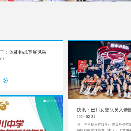
子：体能挑战赛展风采
-07
快讯：巴川女篮队员入选
营
2024-02-21
巴川中学初三在读学生陈晨凭借在202
中国初中篮球联赛（西区）比赛中