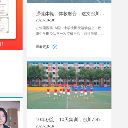
强健体魄、体教融合，这支巴川田
径队有些不一样
2023-10-18
在铜梁区第16届中小学生田径运动会上，巴
川中学田径队再一次突破自己，取得佳绩，连
续第9届蝉联铜梁区团体总分第一名。
查看更多
10年积淀，10天集训，巴川Zebra
舞蹈队拿下两项重庆特等奖
2023-10-16