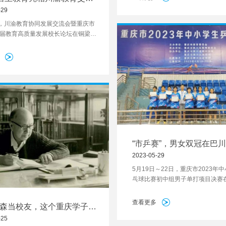
钦钦同学和白佳柯同学获得一等奖
明琼副校长获论坛特等奖
-29
功入围本届赛事全国总决赛，将与
日，川渝教育协同发展交流会暨重庆市
地的小伙伴一决高下。
届教育高质量发展校长论坛在铜梁一
告厅举行。铜梁区委常委、组织部部
，铜梁区人大常委会副主任龙其贤参
“市乒赛”，男女双冠在巴川
2023-05-29
5月19日～22日，重庆市2023年
乓球比赛初中组男子单打项目决赛
育馆举行。来自巴川中学乒乓球队
多正在决赛中与对手苦战，只要他
查看更多
森当校友，这个重庆学子进
手一定会紧追不舍，将比分追上。
第一的数学专业
-25