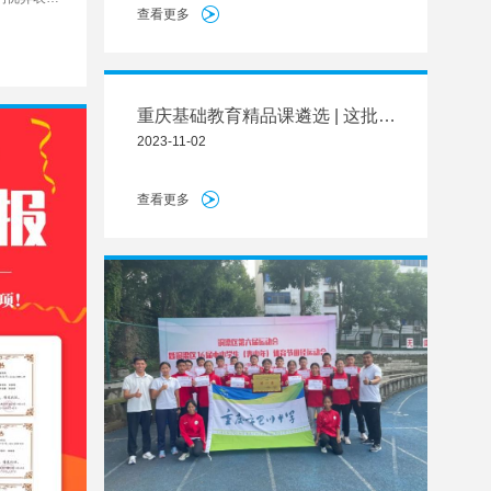
天，我们就走进体育舞蹈排舞队，去看看他们
查看更多
运动员名
在比赛过程中都有哪些不为人知的小故事。
重庆基础教育精品课遴选 | 这批巴
川好课获评市级优课，获推部级优
2023-11-02
课
查看更多