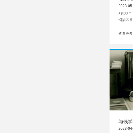
会 李
2023-05
5月23
铜梁区首
中学术报
长何晓萍
查看更多
加活动。
与钱学
入世界
2023-04