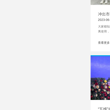
冲出市
很亮眼
2023-06
大家都知
离使用，
有对人体
学的朱治
查看更多
技选修课
过一步步
伸缩测量
养提升实
“五维