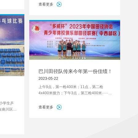
体总展示活动在重庆举行。巴川中学管乐团在
，他们也成
查看更多
活动中绽放巴川风采，凭借参赛作品《追寻·
来自全国各
领航》、《海德薇变奏曲》，获得西洋管乐-
初中组的全国一等奖，这也是初中组获得的唯
一一个一等奖。
巴川田径队传来今年第一份佳绩！
2023-05-22
上午9点，第一枪400米；11点，第二枪
4x400米接力；下午3点，第三枪400米······
这是巴川中学田径队在上周举行的2023年中
中小学生乒
国田协青少年田径联赛中所遇到的困难。面对
查看更多
在南川区体
如此情况，田径队的师生越战越勇，最终获得
的选手何其
了金牌1枚，银牌1枚，铜牌3项目9人次，4-8
得一分，对
名9人次的好成绩。同时，还有3名同学（初
二2名，初三1名）提前达到国家二级运动员
标准。