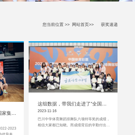
您当前位置 >>
网站首页>>
获奖速递
这组数据，带我们走进了“全国第
一”的幕后故事
2023-11-16
国家集训
巴川中学体育舞蹈排舞队六项特等奖的成绩，
相信大家都已知晓。而成绩背后的辛勤付出，
2-2023
则是队伍教练与队员们心照不宣的秘密。今
的优异表