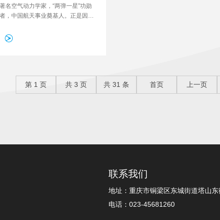
著名空气动力学家，“两弹一星”功勋
者，中国航天事业奠基人。正是因为
，中国的导弹研究才提前了20年，
学森。
第
1
页
共
3
页
共
31
条
首页
上一页
联系我们
地址：重庆市铜梁区东城街道塔山东街
电话：023-45681260