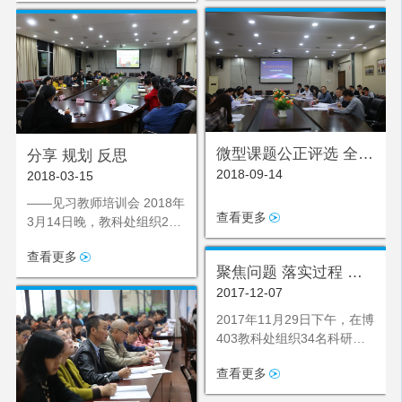
微型课题公正评选 全校
分享 规划 反思
2018-09-14
科研稳步跨越
2018-03-15
——见习教师培训会 2018年
查看更多
3月14日晚，教科处组织25
名见习教师在博403开
查看更多
聚焦问题 落实过程 方
2017-12-07
得始终
2017年11月29日下午，在博
403教科处组织34名科研骨
干召开了2017年秋期微型课
查看更多
题推进会议。会议聚焦微型