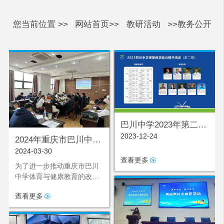
您当前位置 >>
网站首页>>
教研活动
>>教务公开
巴川中学2023年第二期
2023-12-24
课堂教学能力提升培训
2024年重庆市巴川中学
2024-03-30
校体育与健康优质课竞
查看更多
赛
为了进一步推动重庆市巴川
中学体育与健康教育的改革
与发展，提高体育教师的教
查看更多
学水平，增强学生的身体素
质，我校于3月28日举办了
一场体育与健康优质课竞赛