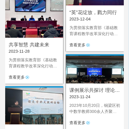
活动。
“英”花绽放，戮力同行
2023-12-04
为贯彻落实教育部《基础教
育课程教学改革深化行动方
案》和义务教育英语新课标
共享智慧 共建未来
查看更多
精神，以强调学生核心素养
2023-11-28
为基点，立足课堂教学这一
主阵地，推动中学英语教学
为贯彻落实教育部《基础教
方式的变革，鼓励英语教师
育课程教学改革深化行动方
勇于创新，追求卓越，凝心
案》和义务教育物理新课标
聚力提高英语教学质量，助
查看更多
精神，以全面推进素质教育
力学生发展成为有宽厚文化
为基点，立足课堂教学这一
基础、有更高精神追求的
课例展示共探讨 理论学
主阵地，推动中学物理育人
人，重庆市巴川中学校特于
方式的变革，鼓励物理教师
2023-11-24
习促成长
2023年11月25日在融汇楼教
勇于创新，注重学生探究能
2023年10月20日，铜梁区初
室开展英语学科大教研活
力、创新意识以及科学精神
中数学教师300余人齐聚重
动。
的培养，凝练物理教师合作
庆市巴川中学校阶梯教室，
能力，努力使物理教学质量
查看更多
开展铜梁区2023年秋期初中
稳步提高，重庆市巴川中学