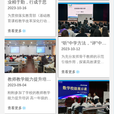
数学教学研讨会。此次活动
业精于勤，行成于思
校于2023年11月21日在融汇
由铜梁区教师进修学校初中
2023-10-16
楼111开展物理学科大教研
数学教研员李映老师和我校
活动。
为贯彻落实教育部《基础教
周昌友老师共同主持。
育课程教学改革深化行动方
案》和义务教育语 文新课标
查看更多
精神，以全面推进素质教育
为基点，立足课堂教学这一
主阵地，推动 中学语文育人
“听”中学方法，“评”中学
方式的变革，鼓励语文教师
2023-10-12
反思
勇于创新，创导多元，追求
为充分发挥骨干教师的示范
特色，凝 练语文教师合作能
引领作用，探索高效课堂，
力，努力使语文教学质量稳
促进教师的专业成长，同时
步提高，重庆市巴川中学校
查看更多
也为青年教师搭建学习交流
特于
的机会，2023年10月10日星
教师教学能力提升培训
期二下午第一节课，教务处
2023-09-04
| 他们明方向，弘壮志
在博雅楼阶梯教室组织开展
刚刚参加了学校的教师教学
了一次数学学科展示课活
能力提升培训 高一年级的老
动，本堂课由创新教育学部
师们又紧接着 开展了“教师专
蔡琼老师执教《乘方》。全
查看更多
业研训”活动 研讨学科组专题
校数学教师积极参与听课、