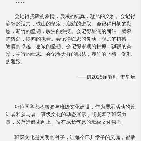
……
会记得骁毅的豪情，晨曦的纯真，凝旭的文雅。会记得
静翎的活力，轶山的坚定，启航的进取。会记得日初的勤
恳，新竹的坚韧，鵔翼的拼搏。会记得星澜的团结，腾燚
的热烈，博闻的执着。会记得贮思的灵动，骁武的拼搏，
逐鹿的卓越，思诚的坚韧。会记得崇期的拼搏，骐骥的奋
发，学行的壮志。会记得天择的聪慧，赤竹的坚毅，溯源
的雅致。
——初2025届教师 李星辰
每位同学都积极参与班级文化建设，作为展示活动的设
计者和参与者，班级文化的动态展示，既凝聚了班级力
量，又营造健康向上、富有成长气息的班级文化氛围。
班级文化是文明的种子，让每个巴川学子的灵魂，都散