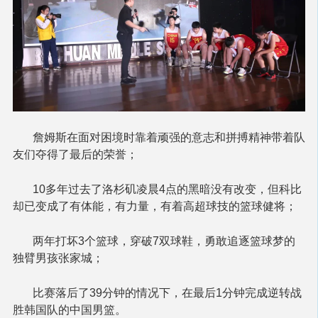
詹姆斯在面对困境时靠着顽强的意志和拼搏精神带着队
友们夺得了最后的荣誉；
10多年过去了洛杉矶凌晨4点的黑暗没有改变，但科比
却已变成了有体能，有力量，有着高超球技的篮球健将；
两年打坏3个篮球，穿破7双球鞋，勇敢追逐篮球梦的
独臂男孩张家城；
比赛落后了39分钟的情况下，在最后1分钟完成逆转战
胜韩国队的中国男篮。