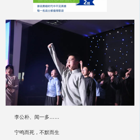
李公朴、闻一多……
宁鸣而死，不默而生