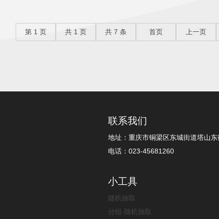
第
1
页
共
1
页
共
7
条
首页
上一页
联系我们
地址：重庆市铜梁区东城街道塔山东街
电话：023-45681260
小工具
随机抽取
分组-随机抽取