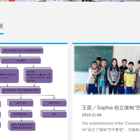
班
王苗／Sophia 创立缅甸“
室”
2019-11-06
The establishment of the “Classro
Air”创立了缅甸“空中教室”，为缅
的小学生搭建了线上培训课程，使