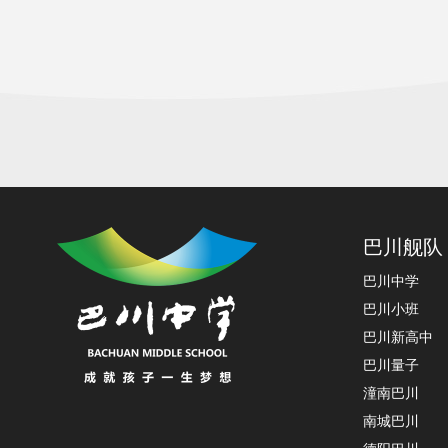
巴川舰队
巴川中学
巴川小班
巴川新高中
巴川量子
潼南巴川
南城巴川