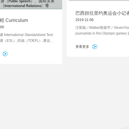
巴西担任里约奥运会小记者
燊/陈俊宇
2019-11-06
Curriculum
-06
汪荣燊／Walker陈俊宇／SevenYo
journalists in Rio Olympic gam
nternational Standardized Test
选拔，代表中国青少年赴巴西担任
（ESL）,托福（TOEFL）,赛达
小记者，展现了巴川学子的风采，
社会实践课 Social Practice 自我认
查看更多
视台栏目组的一致好评。
-Identification），选择性定位
tive Orientation），成果输出