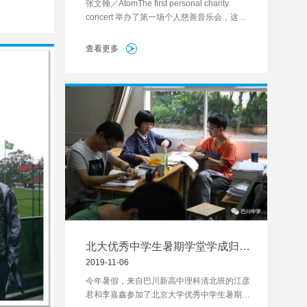
张文翰／AtomThe first personal charity
学的优秀教
concert 举办了第一场个人慈善音乐会，这是
..
重庆市中小学的学生首次以个人名义、以慈善
为目的发起的音乐会，共筹集17460元捐助美
查看更多
丽中国夏令营项目。
北大优秀中学生暑期学堂学成归
来，快来膜拜巴川学子们的超高学
2019-11-06
习技能
今年暑假，来自巴川新高中理科清北班的江彦
君和李嘉鑫参加了北京大学优秀中学生暑期学