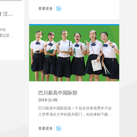
堂(原优秀中学生暑期夏令营)，在近期还被评
选为优秀学员。 取得如此殊荣的两位同学，
查看更多
并不满足这样的成绩。在今年9月的高中全国
 汪荣
竞
ung
es 通过层层
里约奥运会
受到中央电
巴川新高中国际部
2019-11-06
巴川新高中国际部是一个旨在培养优秀学子步
入世界顶尖大学的新兴部门，在此体制下建立
的国际精英班，成为了这一群卓越的青少年的
训练营。精英班以小班授课的形式，一般不超
查看更多
过15位学生。