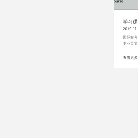
学习课程 
2019-11
国际标考课 I
专业英文课
（SAT） 
知（Self
查看更多
（Selec